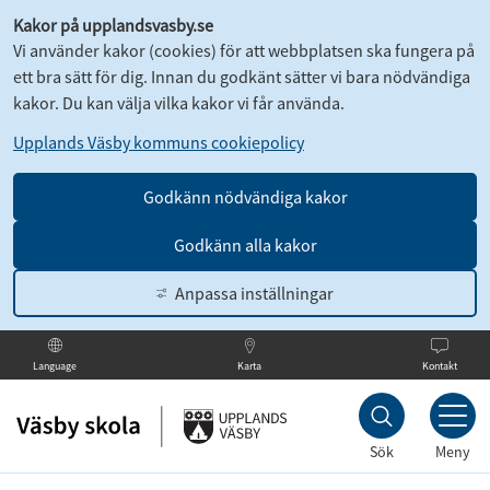
Kakor på upplandsvasby.se
Vi använder kakor (cookies) för att webbplatsen ska fungera på
ett bra sätt för dig. Innan du godkänt sätter vi bara nödvändiga
kakor. Du kan välja vilka kakor vi får använda.
Upplands Väsby kommuns cookiepolicy
Godkänn nödvändiga kakor
Godkänn alla kakor
Anpassa inställningar
Karta
Kontakt
Language
Till
innehållet
Sök
Meny