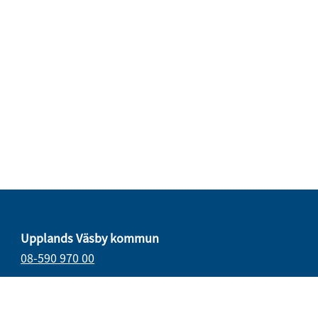
Upplands Väsby kommun
08-590 970 00
E-post