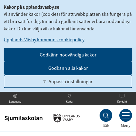
Kakor på upplandsvasby.se
Vi använder kakor (cookies) för att webbplatsen ska fungera på
ett bra sätt för dig. Innan du godkänt sätter vi bara nödvändiga
kakor. Du kan välja vilka kakor vi får använda.
Upplands Väsby kommuns cookiepolicy
Godkänn nödvändiga kakor
Godkänn alla kakor
Anpassa inställningar
Karta
Kontakt
Language
Till
innehållet
Sök
Meny