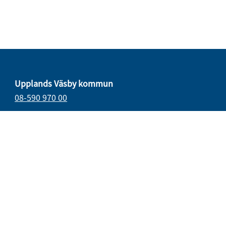
Upplands Väsby kommun
08-590 970 00
E-post
vasbydirekt@upplandsvasby.se
Öppettider
måndag–onsdag 08.00–17.00
torsdag 08.00–18.00
fredag 08.00–15.15