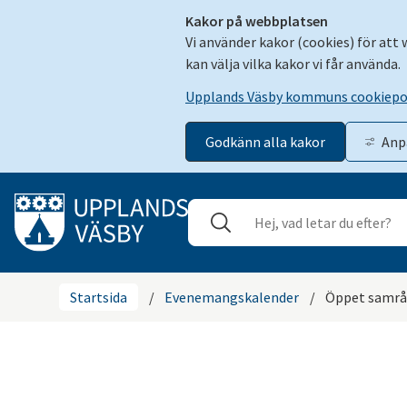
Kakor på webbplatsen
Vi använder kakor (cookies) för att
kan välja vilka kakor vi får använda.
Upplands Väsby kommuns cookiepo
Godkänn alla kakor
Anp
Gå till innehåll
Sök
Stäng
Startsida
/
Evenemangskalender
/
Öppet samrå