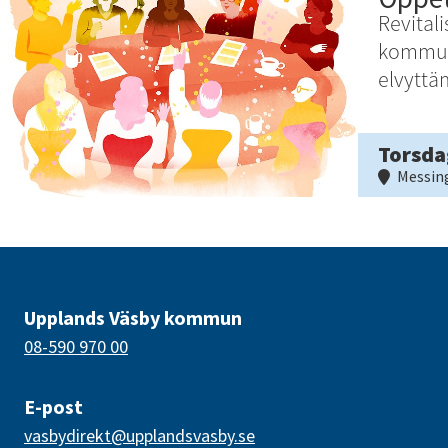
Revitali
kommun
elvytt
Torsda
Messin
Upplands Väsby kommun
08-590 970 00
E-post
vasbydirekt@upplandsvasby.se