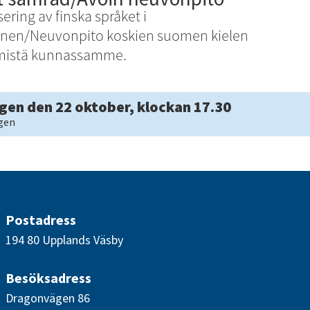
sering av finska språket i
en/Neuvonpito koskien suomen kielen
ämistä kunnassamme.
gen den 22 oktober, klockan 17.30
gen
Postadress
194 80 Upplands Väsby
Besöksadress
Dragonvägen 86