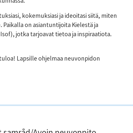
 kunnassa.
uksiasi, kokemuksiasi ja ideoitasi siitä, miten 
 Paikalla on asiantuntijoita Kielestä ja 
of), jotka tarjoavat tietoa ja inspiraatiota.
vetuloa! Lapsille ohjelmaa neuvonpidon 
 samråd/Avoin neuvonpito