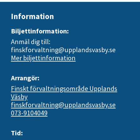
Information
Biljettinformation:
Anmäl dig till:
finskforvaltning@upplandsvasby.se
Mer biljettinformation
Arrangör:
Finskt förvaltningsområde Upplands
Väsby
finskforvaltning@upplandsvasby.se
073-9104049
Tid: