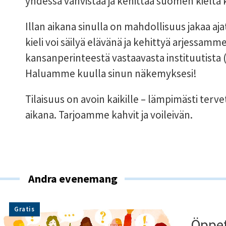
yhdessä vahvistaa ja kehittää suomen kieltä
Illan aikana sinulla on mahdollisuus jakaa ajat
kieli voi säilyä elävänä ja kehittyä arjessamme.
kansanperinteestä vastaavasta instituutista (Is
Haluamme kuulla sinun näkemyksesi!
Tilaisuus on avoin kaikille – lämpimästi ter
aikana. Tarjoamme kahvit ja voileivän.
Andra evenemang
Gratis
Öppet