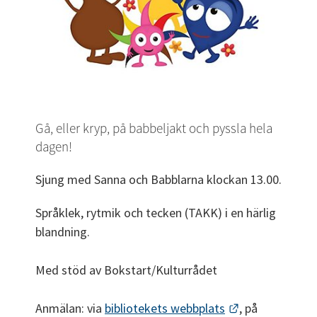
Gå, eller kryp, på babbeljakt och pyssla hela 
dagen!
Sjung med Sanna och Babblarna klockan 13.00.
Språklek, rytmik och tecken (TAKK) i en härlig 
blandning.
Med stöd av Bokstart/Kulturrådet
Länk till anna
Anmälan: via 
bibliotekets webbplats
, på 