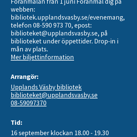
Föranmälan från 1 juni Föranmäl dig på
webben:
bibliotek.upplandsvasby.se/evenemang,
telefon 08-590 973 70, epost:
biblioteket@upplandsvasby.se, på
biblioteket under öppettider. Drop-in i
mån av plats.
Mer biljettinformation
Arrangör:
Upplands Väsby bibliotek
biblioteket@upplandsvasby.se
08-59097370
Tid:
16 september
klockan 18.00 - 19.30