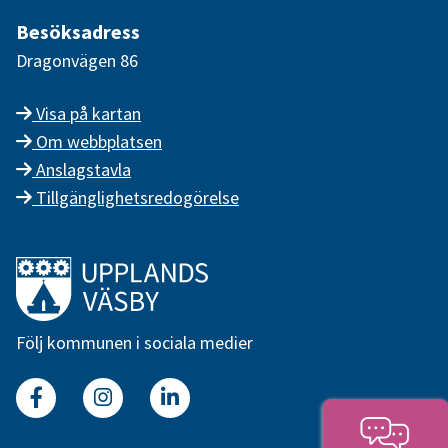
Besöksadress
Dragonvägen 86
Visa på kartan
Om webbplatsen
Anslagstavla
Tillgänglighetsredogörelse
Länk till startsidan
Följ kommunen i sociala medier
Facebook
Instagram
Linkedin