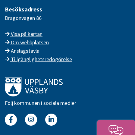
Besöksadress
Dragonvägen 86
Visa på kartan
Om webbplatsen
Anslagstavla
Tillgänglighetsredogörelse
Länk till startsidan
Följ kommunen i sociala medier
Facebook
Instagram
Linkedin