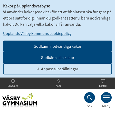
Kakor på upplandsvasby.se
Vi använder kakor (cookies) för att webbplatsen ska fungera på
ett bra sätt för dig. Innan du godkänt sätter vi bara nödvändiga
kakor. Du kan välja vilka kakor vi får använda.
Upplands Väsby kommuns cookiepolicy
Godkänn nödvändiga kakor
Godkänn alla kakor
Anpassa inställningar
Karta
Kontakt
Language
Till
innehållet
Sök
Meny