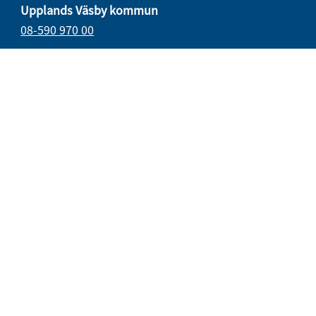
Upplands Väsby kommun
08-590 970 00
E-post
vasbydirekt@upplandsvasby.se
Öppettider
måndag–onsdag 08.00–17.00
torsdag 08.00–18.00
fredag 08.00–15.15
Organisationsnummer: 212000-0019
Postadress
194 80 Upplands väsby
Besöksadress