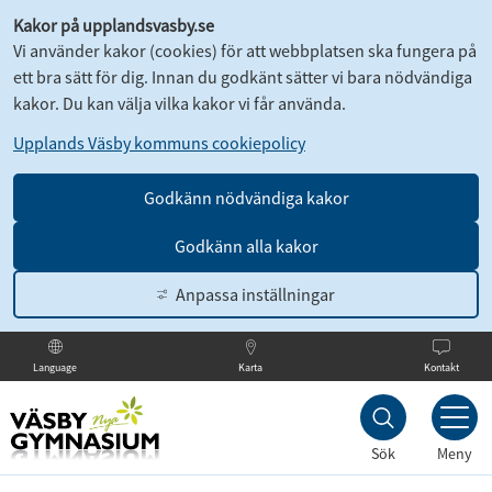
Kakor på upplandsvasby.se
Vi använder kakor (cookies) för att webbplatsen ska fungera på
ett bra sätt för dig. Innan du godkänt sätter vi bara nödvändiga
kakor. Du kan välja vilka kakor vi får använda.
Upplands Väsby kommuns cookiepolicy
Godkänn nödvändiga kakor
Godkänn alla kakor
Anpassa inställningar
Karta
Kontakt
Language
Till
innehållet
Sök
Meny