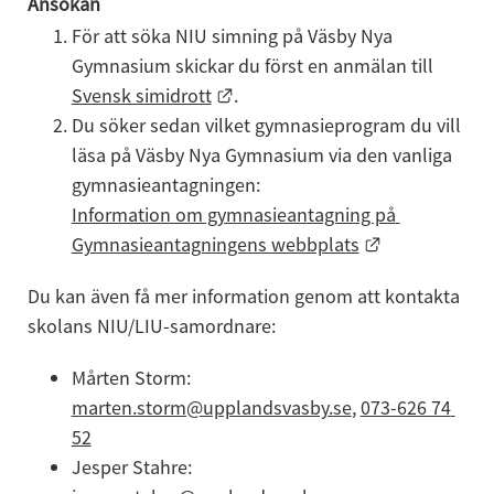
Ansökan
För att söka NIU simning på Väsby Nya 
Gymnasium skickar du först en anmälan till 
Länk till annan webbplats.
Svensk simidrott
. 
Du söker sedan vilket gymnasieprogram du vill 
läsa på Väsby Nya Gymnasium via den vanliga 
gymnasieantagningen:
Information om gymnasieantagning på 
Länk till ann
Gymnasieantagningens webbplats
Du kan även få mer information genom att kontakta 
skolans NIU/LIU-samordnare:
Mårten Storm: 
marten.storm@upplandsvasby.se
, 
073-626 74 
52
Jesper Stahre: 