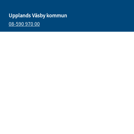
Upplands Väsby kommun
08-590 970 00
E-post
vasbydirekt@upplandsvasby.se
Öppettider
måndag–onsdag 08.00–17.00
torsdag 08.00–18.00
fredag 08.00–15.15
Organisationsnummer: 212000-0019
Postadress
194 80 Upplands väsby