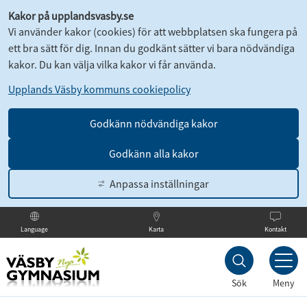
Kakor på upplandsvasby.se
Vi använder kakor (cookies) för att webbplatsen ska fungera på
ett bra sätt för dig. Innan du godkänt sätter vi bara nödvändiga
kakor. Du kan välja vilka kakor vi får använda.
Upplands Väsby kommuns cookiepolicy
Godkänn nödvändiga kakor
Godkänn alla kakor
Anpassa inställningar
Karta
Kontakt
Language
Till
innehållet
Sök
Meny