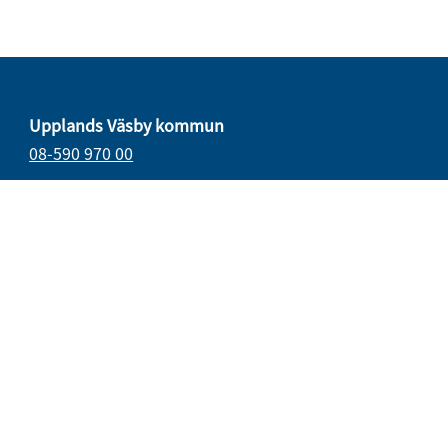
Upplands Väsby kommun
08-590 970 00
E-post
vasbydirekt@upplandsvasby.se
Öppettider
måndag–onsdag 08.00–17.00
torsdag 08.00–18.00
fredag 08.00–15.15
Organisationsnummer: 212000-0019