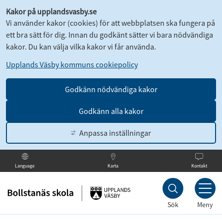
Kakor på upplandsvasby.se
Vi använder kakor (cookies) för att webbplatsen ska fungera på
ett bra sätt för dig. Innan du godkänt sätter vi bara nödvändiga
kakor. Du kan välja vilka kakor vi får använda.
Upplands Väsby kommuns cookiepolicy
Godkänn nödvändiga kakor
Godkänn alla kakor
Anpassa inställningar
Karta
Kontakt
Language
Till
innehållet
Sök
Meny