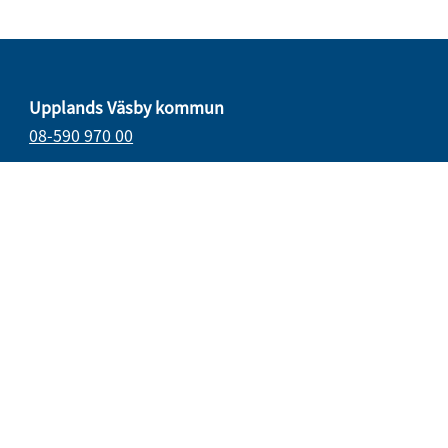
Upplands Väsby kommun
08-590 970 00
E-post
vasbydirekt@upplandsvasby.se
Öppettider
måndag–onsdag 08.00–17.00
torsdag 08.00–18.00
fredag 08.00–15.15
Organisationsnummer: 212000-0019
Postadress