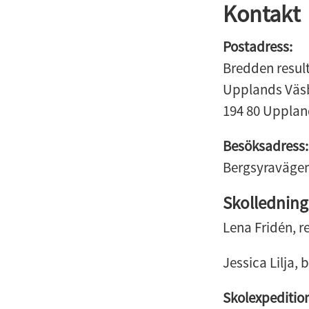
Kontakt
Postadress:
Bredden resul
Upplands Vä
194 80 Upplan
Besöksadress:
Bergsyravägen
Skolledning
Lena Fridén, re
Jessica Lilja, 
Skolexpeditio