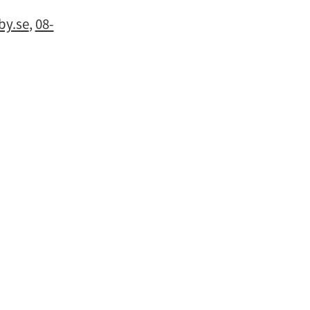
by.se
, 
08-