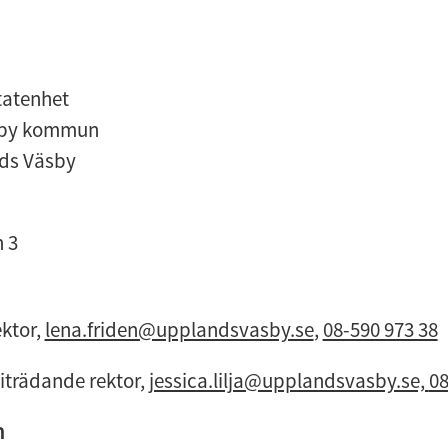
tatenhet
sby kommun
ds Väsby
 3
ktor, 
lena.friden@upplandsvasby.se
, 
08-590 973 38
biträdande rektor, 
jessica.lilja@upplandsvasby.se, 
08
n