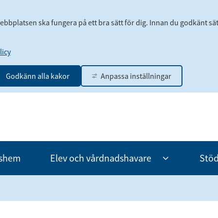
webbplatsen ska fungera på ett bra sätt för dig. Innan du godkänt sä
icy
Godkänn alla kakor
Anpassa inställningar
idshem
Elev och vårdnadshavare
Stöd
Undermeny
för
Elev
och
vårdnadshavare