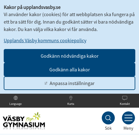
Kakor på upplandsvasby.se
Vi använder kakor (cookies) för att webbplatsen ska fungera på
ett bra sätt för dig. Innan du godkänt sätter vi bara nödvändiga
kakor. Du kan välja vilka kakor vi får använda.
Upplands Väsby kommuns cookiepolicy
Godkänn nödvändiga kakor
Godkänn alla kakor
Anpassa inställningar
Karta
Kontakt
Language
Till
innehållet
Sök
Meny