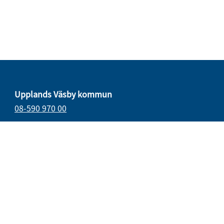
Upplands Väsby kommun
08-590 970 00
E-post
vasbydirekt@upplandsvasby.se
Öppettider
måndag–onsdag 08.00–17.00
torsdag 08.00–18.00
fredag 08.00–15.15