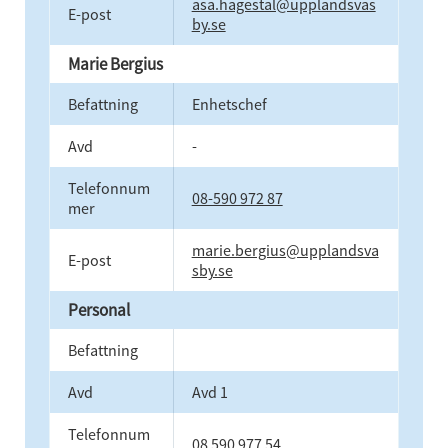
asa.hagestal@upplandsvas
E-post
by.se
Marie Bergius
Befattning
Enhetschef
Avd
-
Telefonnum
08-590 972 87
mer
marie.bergius@upplandsva
E-post
sby.se
Personal
Befattning
Avd
Avd 1
Telefonnum
08 590 977 54 