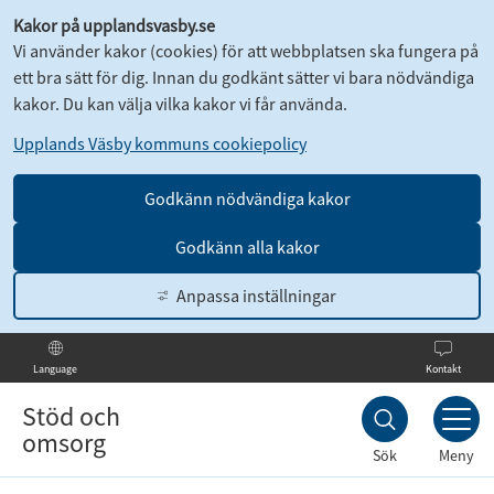
Kakor på upplandsvasby.se
Vi använder kakor (cookies) för att webbplatsen ska fungera på
ett bra sätt för dig. Innan du godkänt sätter vi bara nödvändiga
kakor. Du kan välja vilka kakor vi får använda.
Upplands Väsby kommuns cookiepolicy
Godkänn nödvändiga kakor
Godkänn alla kakor
Anpassa inställningar
Kontakt
Language
Till
innehållet
Stöd och
omsorg
Sök
Meny