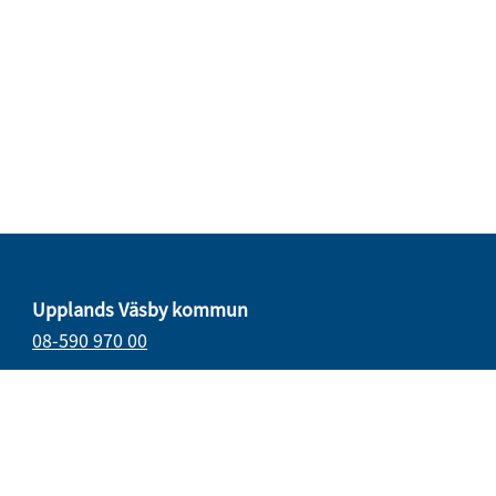
Upplands Väsby kommun
08-590 970 00
E-post
vasbydirekt@upplandsvasby.se