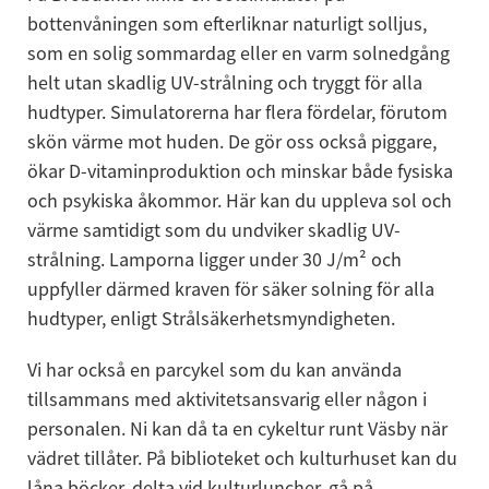
bottenvåningen som efterliknar naturligt solljus, 
som en solig sommardag eller en varm solnedgång 
helt utan skadlig UV-strålning och tryggt för alla 
hudtyper. Simulatorerna har flera fördelar, förutom 
skön värme mot huden. De gör oss också piggare, 
ökar D-vitaminproduktion och minskar både fysiska 
och psykiska åkommor. Här kan du uppleva sol och 
värme samtidigt som du undviker skadlig UV-
strålning. Lamporna ligger under 30 J/m² och 
uppfyller därmed kraven för säker solning för alla 
hudtyper, enligt Strålsäkerhetsmyndigheten.
Vi har också en parcykel som du kan använda 
tillsammans med aktivitetsansvarig eller någon i 
personalen. Ni kan då ta en cykeltur runt Väsby när 
vädret tillåter. På biblioteket och kulturhuset kan du 
låna böcker, delta vid kulturluncher, gå på 