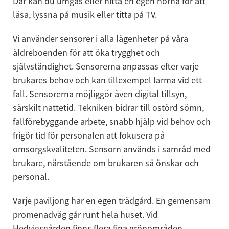
Där kan du umgås eller hitta en egen hörna för att 
läsa, lyssna på musik eller titta på TV.
Vi använder sensorer i alla lägenheter på våra 
äldreboenden för att öka trygghet och 
självständighet. Sensorerna anpassas efter varje 
brukares behov och kan tillexempel larma vid ett 
fall. Sensorerna möjliggör även digital tillsyn, 
särskilt nattetid. Tekniken bidrar till ostörd sömn, 
fallförebyggande arbete, snabb hjälp vid behov och 
frigör tid för personalen att fokusera på 
omsorgskvaliteten. Sensorn används i samråd med 
brukare, närstående om brukaren så önskar och 
personal.
Varje paviljong har en egen trädgård. En gemensam 
promenadväg går runt hela huset. Vid 
Hedvigsgården finns flera fina grönområden.