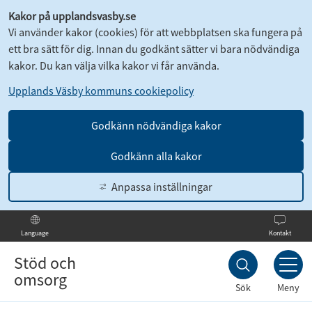
Kakor på upplandsvasby.se
Vi använder kakor (cookies) för att webbplatsen ska fungera på
ett bra sätt för dig. Innan du godkänt sätter vi bara nödvändiga
kakor. Du kan välja vilka kakor vi får använda.
Upplands Väsby kommuns cookiepolicy
Godkänn nödvändiga kakor
Godkänn alla kakor
Anpassa inställningar
Kontakt
Language
Till
innehållet
Stöd och
omsorg
Sök
Meny