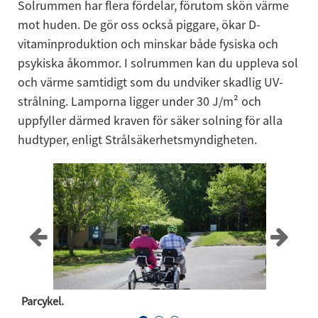
Solrummen har flera fördelar, förutom skön värme 
mot huden. De gör oss också piggare, ökar D-
vitaminproduktion och minskar både fysiska och 
psykiska åkommor. I solrummen kan du uppleva sol 
och värme samtidigt som du undviker skadlig UV-
strålning. Lamporna ligger under 30 J/m² och 
uppfyller därmed kraven för säker solning för alla 
hudtyper, enligt Strålsäkerhetsmyndigheten.
En
in
Parcykel.
fä