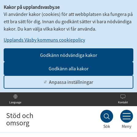
Kakor på upplandsvasby.se
Vi använder kakor (cookies) för att webbplatsen ska fungera på
ett bra sätt för dig. Innan du godkänt sätter vi bara nödvändiga
kakor. Du kan välja vilka kakor vi får använda.
Upplands Väsby kommuns cookiepolicy
Godkänn nödvändiga kakor
Godkänn alla kakor
Anpassa inställningar
Kontakt
Language
Till
innehållet
Stöd och
omsorg
Sök
Meny