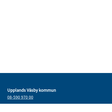
Upplands Väsby kommun
08-590 970 00
E-post