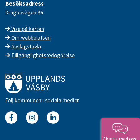
Besöksadress
Dragonvägen 86
Visa på kartan
Om webbplatsen
Anslagstavla
Tillgänglighetsredogörelse
Länk till startsidan
Följ kommunen i sociala medier
Facebook
Instagram
Linkedin
Chatta med oss