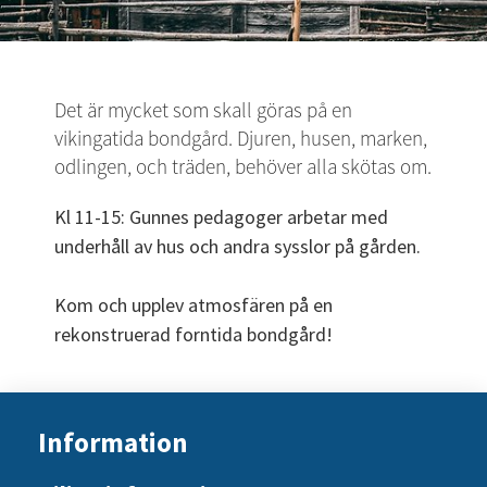
Det är mycket som skall göras på en 
vikingatida bondgård. Djuren, husen, marken, 
odlingen, och träden, behöver alla skötas om. 
Kl 11-15: Gunnes pedagoger arbetar med 
underhåll av hus och andra sysslor på gården.
Kom och upplev atmosfären på en 
rekonstruerad forntida bondgård!
Information