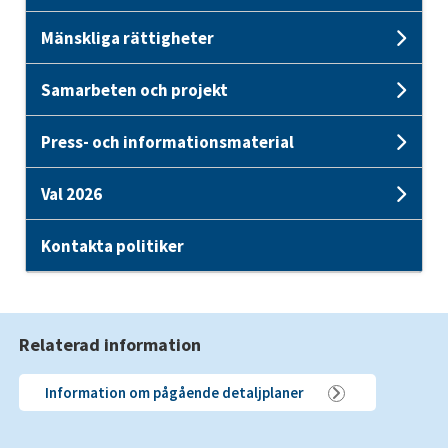
Mänskliga rättigheter
Unde
Samarbeten och projekt
Unde
Press- och informationsmaterial
Und
Val 2026
Unde
Kontakta politiker
Relaterad information
Information om pågående detaljplaner