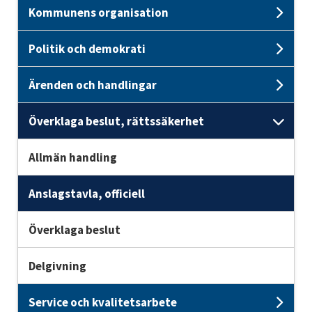
Kommunens organisation
Und
Politik och demokrati
Unde
Ärenden och handlingar
Unde
Överklaga beslut, rättssäkerhet
Unde
Allmän handling
Anslagstavla, officiell
Överklaga beslut
Delgivning
Service och kvalitetsarbete
Unde