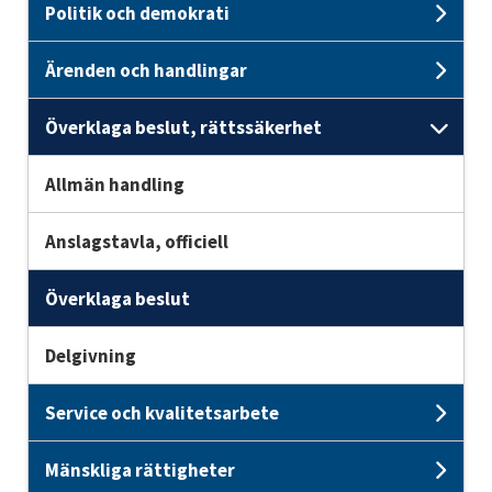
Politik och demokrati
Unde
Ärenden och handlingar
Unde
Överklaga beslut, rättssäkerhet
Unde
Allmän handling
Anslagstavla, officiell
Överklaga beslut
Delgivning
Service och kvalitetsarbete
Unde
Mänskliga rättigheter
Unde