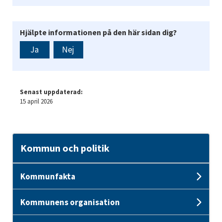
Hjälpte informationen på den här sidan dig?
Ja
Nej
Senast uppdaterad:
15 april 2026
Kommun och politik
Kommunfakta
Und
Kommunens organisation
Und