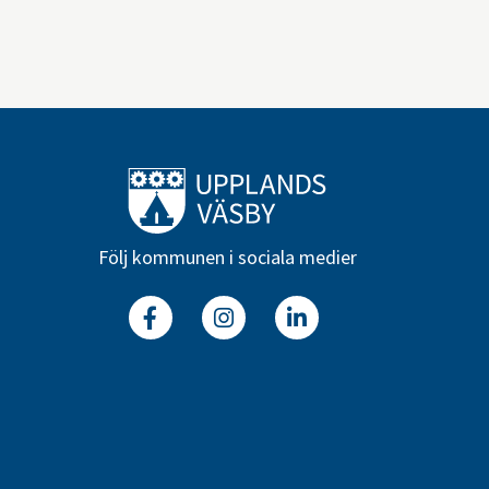
Till startsidan
Följ kommunen i sociala medier
Facebook
Instagram
Linkedin