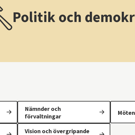
Politik och demokr
Nämnder och
Möten 
förvaltningar
Vision och övergripande