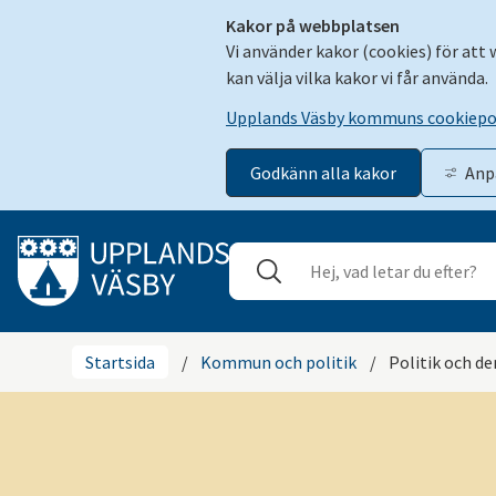
Kakor på webbplatsen
Vi använder kakor (cookies) för att
kan välja vilka kakor vi får använda.
Upplands Väsby kommuns cookiepo
Godkänn alla kakor
Anp
Gå till innehåll
Sök
Stäng
Startsida
/
Kommun och politik
/
Politik och d