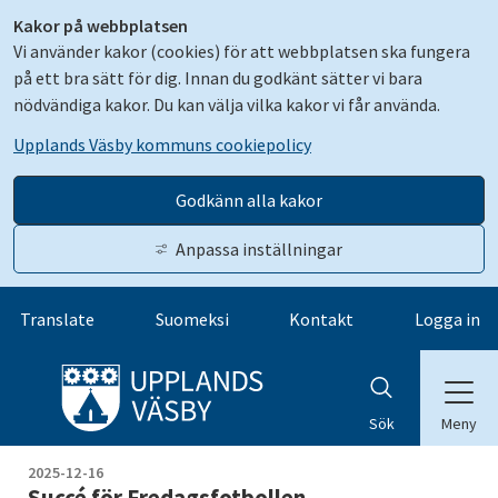
Kakor på webbplatsen
Vi använder kakor (cookies) för att webbplatsen ska fungera
på ett bra sätt för dig. Innan du godkänt sätter vi bara
nödvändiga kakor. Du kan välja vilka kakor vi får använda.
Upplands Väsby kommuns cookiepolicy
Godkänn alla kakor
Anpassa inställningar
Gå till innehåll
Translate
Suomeksi
Kontakt
Logga in
Meny
Sök
2025-12-16
Succé för Fredagsfotbollen