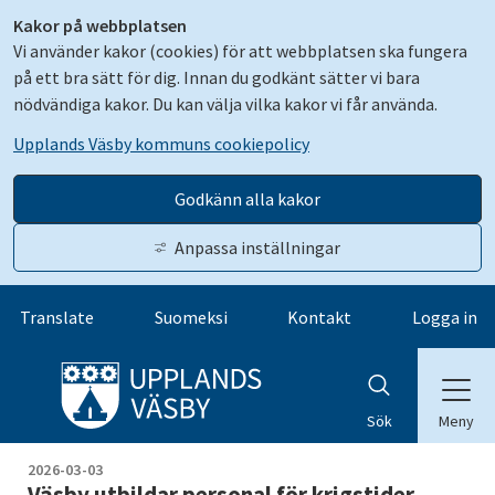
Kakor på webbplatsen
Vi använder kakor (cookies) för att webbplatsen ska fungera
på ett bra sätt för dig. Innan du godkänt sätter vi bara
nödvändiga kakor. Du kan välja vilka kakor vi får använda.
Upplands Väsby kommuns cookiepolicy
Godkänn alla kakor
Anpassa inställningar
Gå till innehåll
Translate
Suomeksi
Kontakt
Logga in
Meny
Sök
2026-03-03
Väsby utbildar personal för krigstider