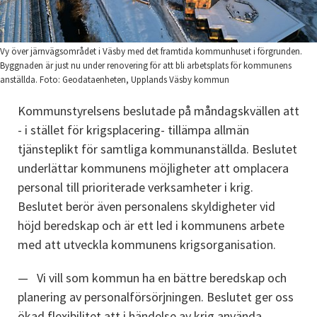
Vy över järnvägsområdet i Väsby med det framtida kommunhuset i förgrunden.
Byggnaden är just nu under renovering för att bli arbetsplats för kommunens
anställda. Foto: Geodataenheten, Upplands Väsby kommun
Kommunstyrelsens beslutade på måndagskvällen att 
- i stället för krigsplacering- tillämpa allmän 
tjänsteplikt för samtliga kommunanställda. Beslutet 
underlättar kommunens möjligheter att omplacera 
personal till prioriterade verksamheter i krig. 
Beslutet berör även personalens skyldigheter vid 
höjd beredskap och är ett led i kommunens arbete 
med att utveckla kommunens krigsorganisation.
Vi vill som kommun ha en bättre beredskap och 
planering av personalförsörjningen. Beslutet ger oss 
ökad flexibilitet att i händelse av krig använda 