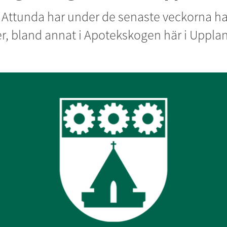
Attunda har under de senaste veckorna hant
, bland annat i Apotekskogen här i Upplan