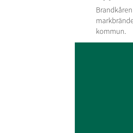
Brandkåren 
markbränder
kommun.