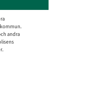
ra 
y kommun. 
ch andra 
isens 
r.