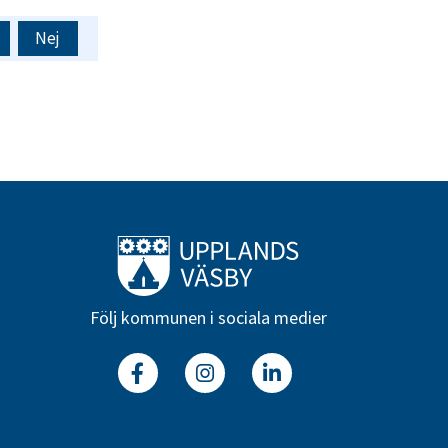
Nej
Till startsidan
Följ kommunen i sociala medier
Facebook
Instagram
Linkedin