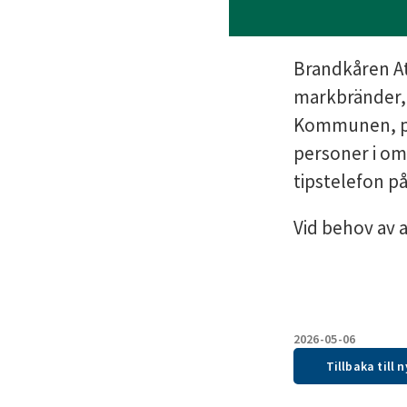
Brandkåren At
markbränder, 
Kommunen, po
personer i om
tipstelefon på
Vid behov av a
2026-05-06
Tillbaka till 