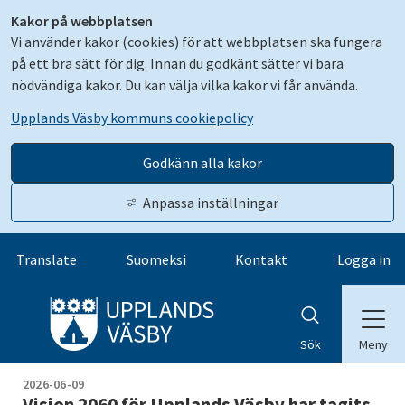
Kakor på webbplatsen
Vi använder kakor (cookies) för att webbplatsen ska fungera
på ett bra sätt för dig. Innan du godkänt sätter vi bara
nödvändiga kakor. Du kan välja vilka kakor vi får använda.
Upplands Väsby kommuns cookiepolicy
Godkänn alla kakor
Anpassa inställningar
Gå till innehåll
Translate
Suomeksi
Kontakt
Logga in
Meny
Sök
2026-06-09
Vision 2060 för Upplands Väsby har tagits 