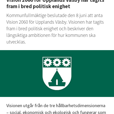
fram i bred politisk enighet
Kommunfullmäktige beslutade den 8 juni att anta 
Vision 2060 för Upplands Väsby. Visionen har tagits 
fram i bred politisk enighet och beskriver den 
långsiktiga ambitionen för hur kommunen ska 
utvecklas.
Visionen utgår från de tre hållbarhetsdimensionerna 
– social, ekonomisk och ekologisk och fungerar som 