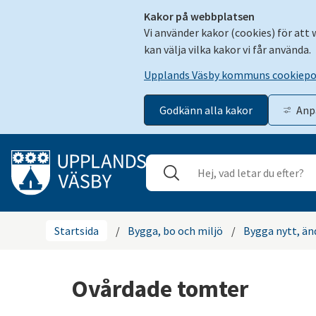
Kakor på webbplatsen
Vi använder kakor (cookies) för att
kan välja vilka kakor vi får använda.
Upplands Väsby kommuns cookiepo
Godkänn alla kakor
Anp
Gå till innehåll
Sök
Stäng
Startsida
/
Bygga, bo och miljö
/
Bygga nytt, änd
Ovårdade tomter