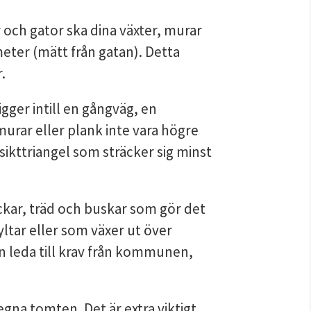
och gator ska dina växter, murar 
eter (mätt från gatan). Detta 
.
ger intill en gångväg, en 
murar eller plank inte vara högre 
sikttriangel som sträcker sig minst 
r, träd och buskar som gör det 
ltar eller som växer ut över 
an leda till krav från kommunen, 
egna tomten. Det är extra viktigt 