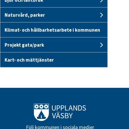
Undersid
Naturvård, parker
Undersid
Klimat- och hållbarhetsarbete i kommunen
Projekt gata/park
Undersid
Kart- och mättjänster
Till startsidan
Följ kommunen i sociala medier