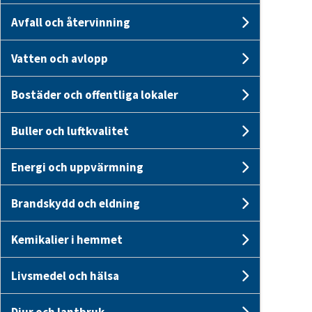
Avfall och återvinning
Undersid
Vatten och avlopp
Undersid
Bostäder och offentliga lokaler
Undersid
Buller och luftkvalitet
Undersid
Energi och uppvärmning
Undersid
Brandskydd och eldning
Undersi
Kemikalier i hemmet
Undersid
Livsmedel och hälsa
Undersid
Djur och lantbruk