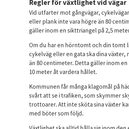
Regler för växtlighet vid vägar
Vid utfarter mot gångvägar, cykelvägar 
eller plank inte vara högre än 80 centim
gäller inom en sikttriangel på 2,5 meter
Om du har en hörntomt och din tomt lig
cykelväg eller en gata ska dina växter, 
än 80 centimeter. Detta gäller inom en 
10 meter åt vardera hållet.
Kommunen får många klagomål på häcka
svårt att se i trafiken, som skymmer sky
trottoarer. Att inte sköta sina växter k
med böter som följd.
Växtlighet ska alltid hålla sig inom den 