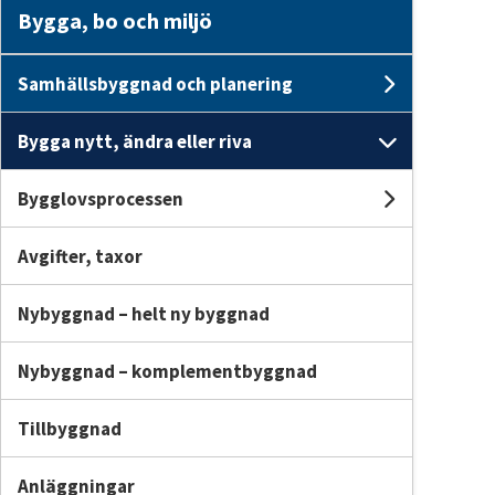
Bygga, bo och miljö
Samhällsbyggnad och planering
Undersi
Bygga nytt, ändra eller riva
Undersid
Bygglovsprocessen
Undersi
Avgifter, taxor
Nybyggnad – helt ny byggnad
Nybyggnad – komplementbyggnad
Tillbyggnad
Anläggningar