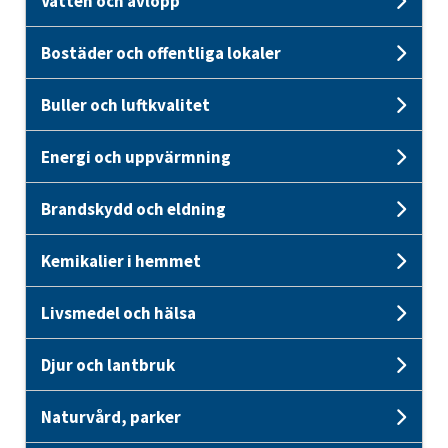
Vatten och avlopp
Unde
Bostäder och offentliga lokaler
Unde
Buller och luftkvalitet
Unde
Energi och uppvärmning
Unde
Brandskydd och eldning
Und
Kemikalier i hemmet
Unde
Livsmedel och hälsa
Unde
Djur och lantbruk
Unde
Naturvård, parker
Unde