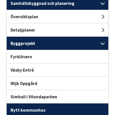
Samhällsbyggnad och planering
Und
Översiktsplan
Unde
Detaljplaner
Unde
Byggprojekt
Und
Fyrklövern
Väsby Entré
Wijk Oppgård
Simhall i Vilundaparken
Nytt kommunhus