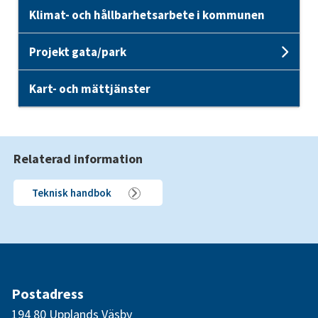
Klimat- och hållbarhetsarbete i kommunen
Projekt gata/park
Unde
Kart- och mättjänster
Relaterad information
Teknisk handbok
Postadress
194 80 Upplands Väsby