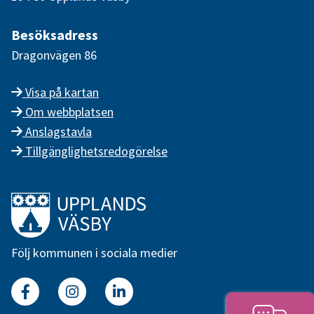
Besöksadress
Dragonvägen 86
Visa på kartan
Om webbplatsen
Anslagstavla
Tillgänglighetsredogörelse
Länk till startsidan
Följ kommunen i sociala medier
Facebook
Instagram
Linkedin