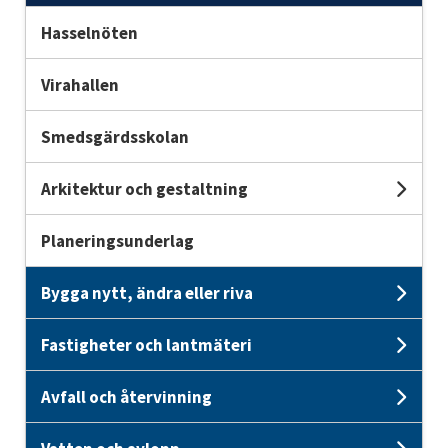
Hasselnöten
Virahallen
Smedsgärdsskolan
Arkitektur och gestaltning
Und
Planeringsunderlag
Bygga nytt, ändra eller riva
Unde
Fastigheter och lantmäteri
Unde
Avfall och återvinning
Unde