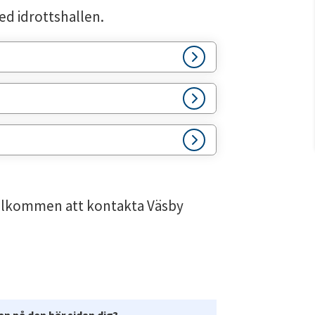
d idrottshallen.
välkommen att kontakta Väsby 
n på den här sidan dig?