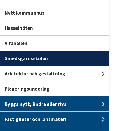
Nytt kommunhus
Hasselnöten
Virahallen
Smedsgärdsskolan
Arkitektur och gestaltning
Undersi
Planeringsunderlag
Bygga nytt, ändra eller riva
Undersid
Fastigheter och lantmäteri
Undersid