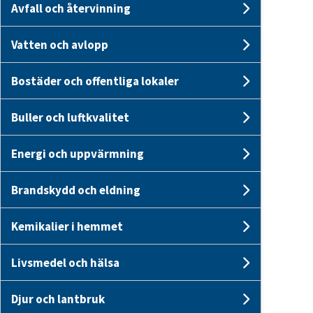
Avfall och återvinning
Undersid
Vatten och avlopp
Undersid
Bostäder och offentliga lokaler
Undersid
Buller och luftkvalitet
Undersid
Energi och uppvärmning
Undersid
Brandskydd och eldning
Undersi
Kemikalier i hemmet
Undersid
Livsmedel och hälsa
Undersid
Djur och lantbruk
Undersid