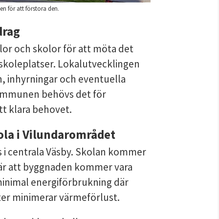
en för att förstora den.
drag
r och skolor för att möta det 
koleplatser. Lokalutvecklingen 
 inhyrningar och eventuella 
 kommunen behövs det för 
tt klara behovet.
la i Vilundarområdet
 centrala Väsby. Skolan kommer 
bär att byggnaden kommer vara 
inimal energiförbrukning där 
ster minimerar värmeförlust.