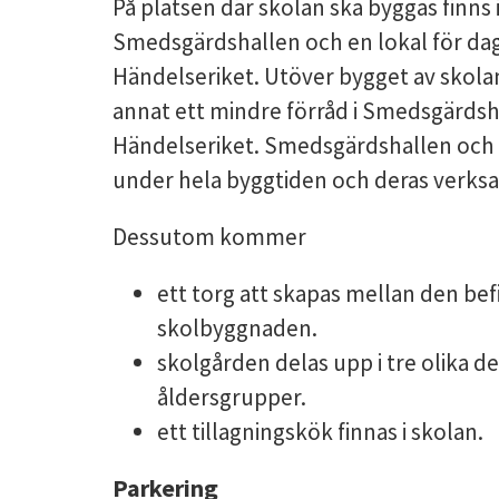
På platsen där skolan ska byggas finns i
Smedsgärdshallen och en lokal för dag
Händelseriket. Utöver bygget av skola
annat ett mindre förråd i Smedsgärdsha
Händelseriket. Smedsgärdshallen och Hän
under hela byggtiden och deras verks
Dessutom kommer
ett torg att skapas mellan den befi
skolbyggnaden.
skolgården delas upp i tre olika de
åldersgrupper.
ett tillagningskök finnas i skolan.
Parkering