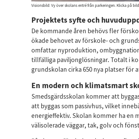
Visionsbild: Vy över skolans entré från parkeringen. Klicka på bild
Projektets syfte och huvudupp
De kommande åren behövs fler förskolo
ökade behovet av förskole- och grunds
omfattar nyproduktion, ombyggnation,
tillfälliga paviljonglösningar. Totalt i
grundskolan cirka 650 nya platser för a
En modern och klimatsmart sko
Smedsgärdsskolan kommer att byggas i
att byggas som passivhus, vilket inne
energieffektiv. Skolan kommer ha en m
välisolerade väggar, tak, golv och fön