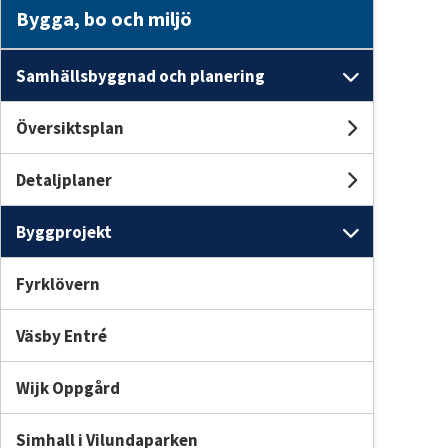
Bygga, bo och miljö
Samhällsbyggnad och planering
Undersi
Översiktsplan
Undersid
Detaljplaner
Undersid
Byggprojekt
Undersi
Fyrklövern
Väsby Entré
Wijk Oppgård
Simhall i Vilundaparken