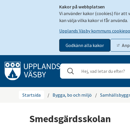
Kakor på webbplatsen
Vi använder kakor (cookies) för att
kan välja vilka kakor vi får använda.
Upplands Väsby kommuns cookiepo
Godkänn alla kakor
Anp
Gå till innehåll
Sök
Stäng
Startsida
/
Bygga, bo och miljö
/
Samhällsbyggn
Smedsgärdsskolan