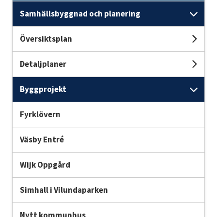
Samhällsbyggnad och planering
Und
Översiktsplan
Unde
Detaljplaner
Unde
Byggprojekt
Und
Fyrklövern
Väsby Entré
Wijk Oppgård
Simhall i Vilundaparken
Nytt kommunhus