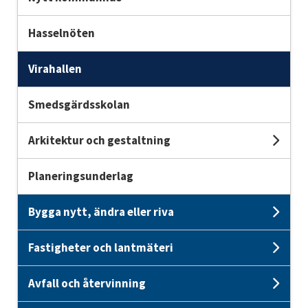
Hasselnöten
Virahallen
Smedsgärdsskolan
Arkitektur och gestaltning
Und
Planeringsunderlag
Bygga nytt, ändra eller riva
Unde
Fastigheter och lantmäteri
Unde
Avfall och återvinning
Unde