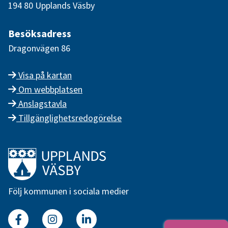
194 80 Upplands Väsby
Besöksadress
Dragonvägen 86
Visa på kartan
Om webbplatsen
Anslagstavla
Tillgänglighetsredogörelse
Länk till startsidan
Följ kommunen i sociala medier
Facebook
Instagram
Linkedin