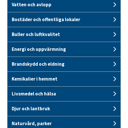
Vatten och avlopp
Unde
Bostäder och offentliga lokaler
Unde
Buller och luftkvalitet
Unde
Energi och uppvärmning
Unde
Brandskydd och eldning
Und
Kemikalier i hemmet
Unde
Livsmedel och hälsa
Unde
Djur och lantbruk
Unde
Naturvård, parker
Unde