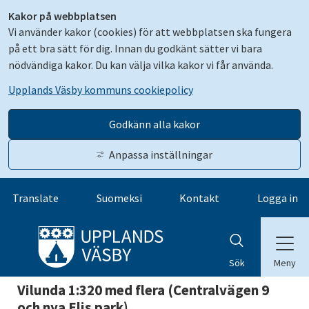
Kakor på webbplatsen
Vi använder kakor (cookies) för att webbplatsen ska fungera
på ett bra sätt för dig. Innan du godkänt sätter vi bara
nödvändiga kakor. Du kan välja vilka kakor vi får använda.
Upplands Väsby kommuns cookiepolicy
Godkänn alla kakor
Anpassa inställningar
Gå till innehåll
Translate
Suomeksi
Kontakt
Logga in
Meny
Sök
Vilunda 1:320 med flera (Centralvägen 9 
och nya Elis park)