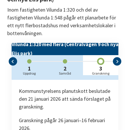
Inom fastigheten Vilunda 1:320 och del av 
fastigheten Vilunda 1:548 pågår ett planarbete för 
ett nytt flerbostadshus med verksamhetslokaler i 
bottenvåningen.
Vilunda 1:320 med flera (Centralvägen 9 och nya
Elis park)
1
2
3
t
Uppdrag
Samråd
Granskning
A
Kommunstyrelsens planutskott beslutade 
den 21 januari 2026 att sända förslaget på 
granskning.
Granskning pågår 26 januari–16 februari 
2026.