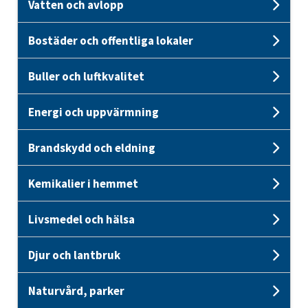
Vatten och avlopp
Unde
Bostäder och offentliga lokaler
Unde
Buller och luftkvalitet
Unde
Energi och uppvärmning
Unde
Brandskydd och eldning
Und
Kemikalier i hemmet
Unde
Livsmedel och hälsa
Unde
Djur och lantbruk
Unde
Naturvård, parker
Unde