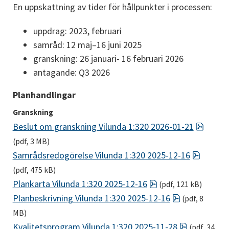
En uppskattning av tider för hållpunkter i processen:
uppdrag: 2023, februari
samråd: 12 maj–16 juni 2025
granskning: 26 januari- 16 februari 2026
antagande: Q3 2026
Planhandlingar
Granskning
pdf, 3
Beslut om granskning Vilunda 1:320 2026-01-21
(pdf, 3 MB)
pdf, 47
Samrådsredogörelse Vilunda 1:320 2025-12-16
(pdf, 475 kB)
pdf, 121 kB.
Plankarta Vilunda 1:320 2025-12-16
 (pdf, 121 kB)
pdf, 8 MB.
Planbeskrivning Vilunda 1:320 2025-12-16
 (pdf, 8 
MB)
pdf, 34 MB
Kvalitetsprogram Vilunda 1:320 2025-11-28
 (pdf, 34 