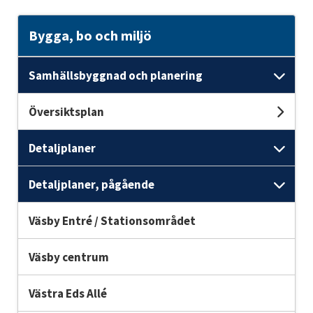
Bygga, bo och miljö
Samhällsbyggnad och planering
Und
Översiktsplan
Unde
Detaljplaner
Unde
Detaljplaner, pågående
Unde
Väsby Entré / Stationsområdet
Väsby centrum
Västra Eds Allé