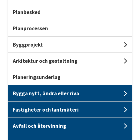
Planbesked
Planprocessen
Byggprojekt
Und
Arkitektur och gestaltning
Und
Planeringsunderlag
Bygga nytt, ändra eller riva
Unde
Fastigheter och lantmäteri
Unde
Avfall och återvinning
Unde