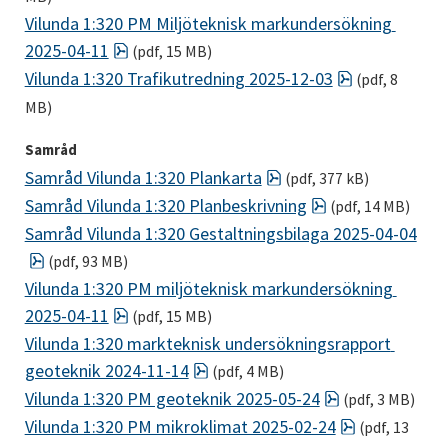
Vilunda 1:320 PM Miljöteknisk markundersökning 
pdf, 15 MB.
2025-04-11
 (pdf, 15 MB)
pdf, 8 MB.
Vilunda 1:320 Trafikutredning 2025-12-03
 (pdf, 8 
MB)
Samråd
pdf, 377 kB.
Samråd Vilunda 1:320 Plankarta
 (pdf, 377 kB)
pdf, 14 MB.
Samråd Vilunda 1:320 Planbeskrivning
 (pdf, 14 MB)
Samråd Vilunda 1:320 Gestaltningsbilaga 2025-04-04
pdf, 93 MB.
 (pdf, 93 MB)
Vilunda 1:320 PM miljöteknisk markundersökning 
pdf, 15 MB.
2025-04-11
 (pdf, 15 MB)
Vilunda 1:320 markteknisk undersökningsrapport 
pdf, 4 MB.
geoteknik 2024-11-14
 (pdf, 4 MB)
pdf, 3 MB.
Vilunda 1:320 PM geoteknik 2025-05-24
 (pdf, 3 MB)
pdf, 13 MB.
Vilunda 1:320 PM mikroklimat 2025-02-24
 (pdf, 13 