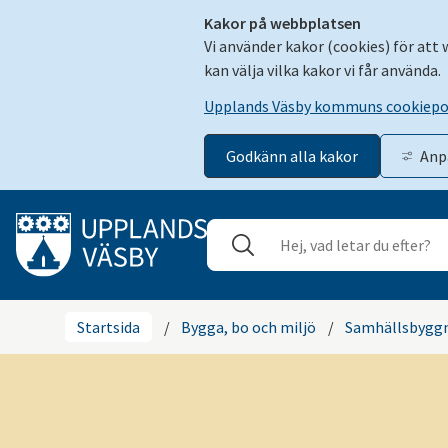
Kakor på webbplatsen
Vi använder kakor (cookies) för att
kan välja vilka kakor vi får använda.
Upplands Väsby kommuns cookiepo
Godkänn alla kakor
Anp
Gå till innehåll
Sök
Stäng
Startsida
/
Bygga, bo och miljö
/
Samhällsbyggn