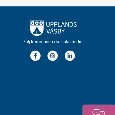
Till startsidan
Följ kommunen i sociala medier
Facebook
Instagram
Linkedin