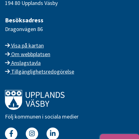
194 80 Upplands Väsby
Besöksadress
Dragonvägen 86
Visa på kartan
Om webbplatsen
Anslagstavla
Tillgänglighetsredogörelse
Länk till startsidan
Följ kommunen i sociala medier
Facebook
Instagram
Linkedin