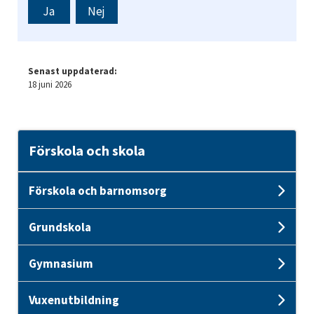
Ja
Nej
Senast uppdaterad:
18 juni 2026
Förskola och skola
Förskola och barnomsorg
Und
Grundskola
Und
Gymnasium
Und
Vuxenutbildning
Und