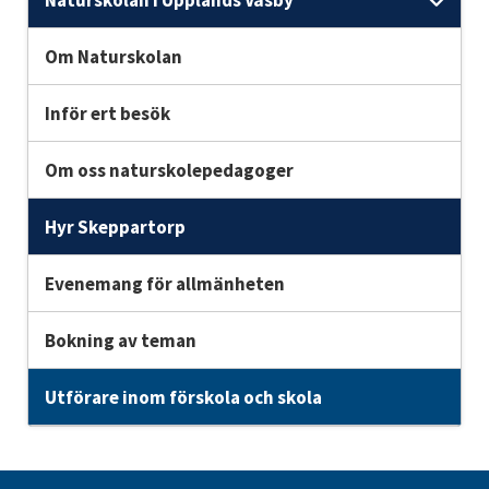
Unde
Om Naturskolan
Inför ert besök
Om oss naturskolepedagoger
Hyr Skeppartorp
Evenemang för allmänheten
Bokning av teman
Utförare inom förskola och skola