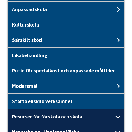
Anpassad skola
Und
Kulturskola
Särskilt stöd
Unde
Likabehandling
Rutin för specialkost och anpassade måltider
Modersmål
Und
Starta enskild verksamhet
Resurser för förskola och skola
Unde
Naturskolan i Upplands Väsby