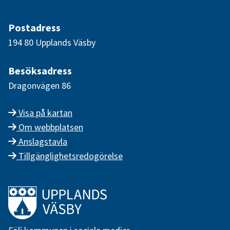
Postadress
194 80 Upplands Väsby
Besöksadress
Dragonvägen 86
Visa på kartan
Om webbplatsen
Anslagstavla
Tillgänglighetsredogörelse
Länk till startsidan