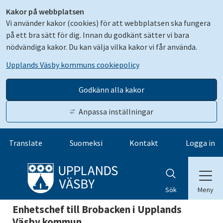
Kakor på webbplatsen
Vi använder kakor (cookies) för att webbplatsen ska fungera
på ett bra sätt för dig. Innan du godkänt sätter vi bara
nödvändiga kakor. Du kan välja vilka kakor vi får använda.
Upplands Väsby kommuns cookiepolicy
Godkänn alla kakor
Anpassa inställningar
Gå till innehåll
Translate
Suomeksi
Kontakt
Logga in
Meny
Sök
Enhetschef till Brobacken i Upplands
Väsby kommun