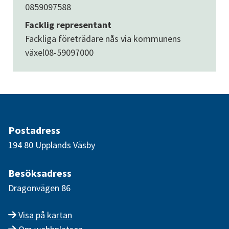
0859097588
Facklig representant
Fackliga företrädare nås via kommunens
växel
08-59097000
Postadress
194 80 Upplands Väsby
Besöksadress
Dragonvägen 86
Visa på kartan