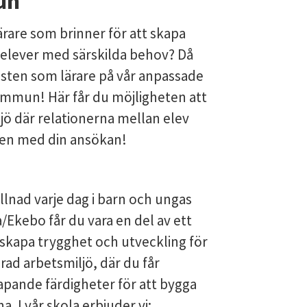
un
rare som brinner för att skapa
 elever med särskilda behov? Då
änsten som lärare på vår anpassade
mmun! Här får du möjligheten att
jö där relationerna mellan elev
men med din ansökan!
illnad varje dag i barn och ungas
/Ekebo får du vara en del av ett
 skapa trygghet och utveckling för
rad arbetsmiljö, där du får
apande färdigheter för att bygga
. I vår skola erbjuder vi: