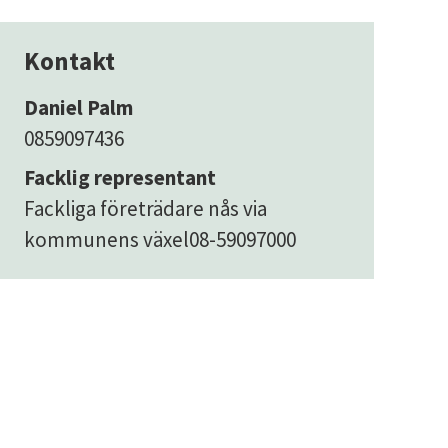
Kontakt
Daniel Palm
0859097436
Facklig representant
Fackliga företrädare nås via
kommunens växel
08-59097000