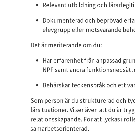
Relevant utbildning och lärarlegiti
Dokumenterad och beprövad erfar
elevgrupp eller motsvarande beh
Det är meriterande om du:
Har erfarenhet från anpassad gru
NPF samt andra funktionsnedsättn
Behärskar teckenspråk och ett vari
Som person är du strukturerad och tydl
lärsituationer. Vi ser även att du är trygg
relationsskapande. För att lyckas i roll
samarbetsorienterad.