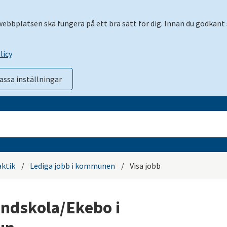
 webbplatsen ska fungera på ett bra sätt för dig. Innan du godkänt 
licy
assa inställningar
aktik
/
Lediga jobb i kommunen
/
Visa jobb
undskola/Ekebo i