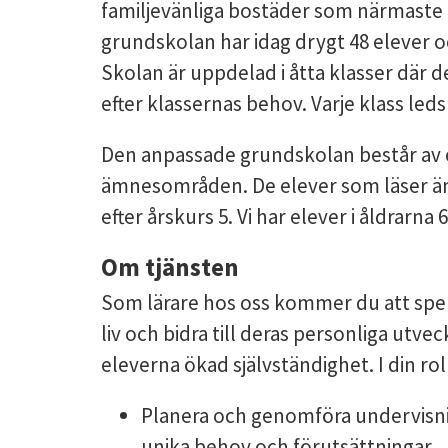
familjevänliga bostäder som närmaste
grundskolan har idag drygt 48 elever och
Skolan är uppdelad i åtta klasser där 
efter klassernas behov. Varje klass leds
Den anpassade grundskolan består av 
ämnesområden. De elever som läser ämn
efter årskurs 5. Vi har elever i åldrarna 6 
Om tjänsten
Som lärare hos oss kommer du att spela
liv och bidra till deras personliga utve
eleverna ökad självständighet. I din ro
Planera och genomföra undervisnin
unika behov och förutsättningar.