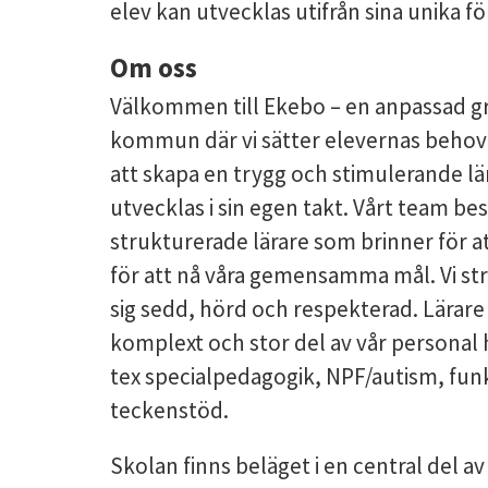
elev kan utvecklas utifrån sina unika f
Om oss
Välkommen till Ekebo – en anpassad g
kommun där vi sätter elevernas behov i
att skapa en trygg och stimulerande lär
utvecklas i sin egen takt. Vårt team b
strukturerade lärare som brinner för a
för att nå våra gemensamma mål. Vi strä
sig sedd, hörd och respekterad. Lärare
komplext och stor del av vår personal h
tex specialpedagogik, NPF/autism, fu
teckenstöd.
Skolan finns beläget i en central del 