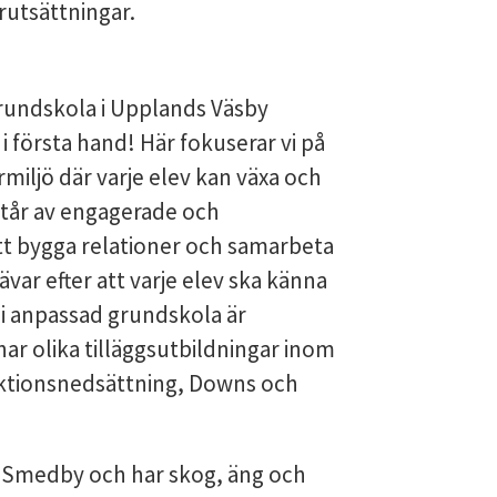
örutsättningar.
rundskola i Upplands Väsby
 första hand! Här fokuserar vi på
miljö där varje elev kan växa och
estår av engagerade och
tt bygga relationer och samarbeta
var efter att varje elev ska känna
 i anpassad grundskola är
ar olika tilläggsutbildningar inom
nktionsnedsättning, Downs och
av Smedby och har skog, äng och