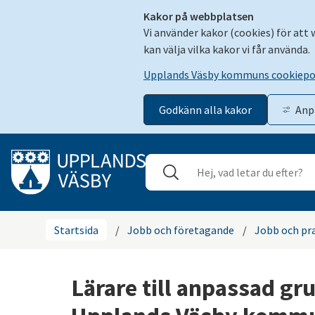
Kakor på webbplatsen
Vi använder kakor (cookies) för att
kan välja vilka kakor vi får använda.
Upplands Väsby kommuns cookiepo
Godkänn alla kakor
Anp
Gå till innehåll
Sök
Stäng
Startsida
/
Jobb och företagande
/
Jobb och pr
Lärare till anpassad gr