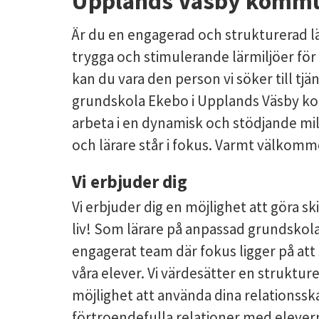
Upplands Väsby komm
Är du en engagerad och strukturerad lä
trygga och stimulerande lärmiljöer för
kan du vara den person vi söker till tj
grundskola Ekebo i Upplands Väsby ko
arbeta i en dynamisk och stödjande mil
och lärare står i fokus. Varmt välkom
Vi erbjuder dig
Vi erbjuder dig en möjlighet att göra sk
liv! Som lärare på anpassad grundskola
engagerat team där fokus ligger på att
våra elever. Vi värdesätter en strukture
möjlighet att använda dina relationssk
förtroendefulla relationer med eleverna