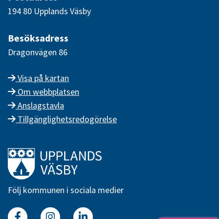
194 80 Upplands Väsby
Besöksadress
Dragonvägen 86
Visa på kartan
Om webbplatsen
Anslagstavla
Tillgänglighetsredogörelse
Länk till startsidan
Följ kommunen i sociala medier