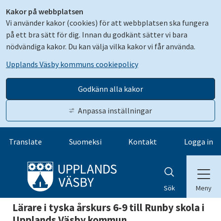
Kakor på webbplatsen
Vi använder kakor (cookies) för att webbplatsen ska fungera
på ett bra sätt för dig. Innan du godkänt sätter vi bara
nödvändiga kakor. Du kan välja vilka kakor vi får använda.
Upplands Väsby kommuns cookiepolicy
Godkänn alla kakor
Anpassa inställningar
Gå till innehåll
Translate
Suomeksi
Kontakt
Logga in
Meny
Sök
Lärare i tyska årskurs 6-9 till Runby skola i
Upplands Väsby kommun