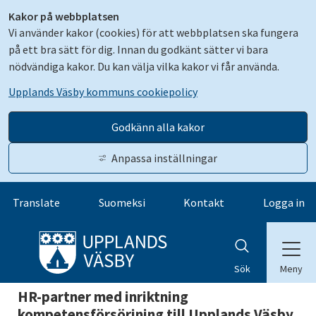
Kakor på webbplatsen
Vi använder kakor (cookies) för att webbplatsen ska fungera
på ett bra sätt för dig. Innan du godkänt sätter vi bara
nödvändiga kakor. Du kan välja vilka kakor vi får använda.
Upplands Väsby kommuns cookiepolicy
Godkänn alla kakor
Anpassa inställningar
Gå till innehåll
Translate
Suomeksi
Kontakt
Logga in
Meny
Sök
HR-partner med inriktning
kompetensförsörjning till Upplands Väsby