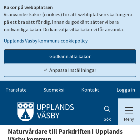
Kakor på webbplatsen
Vi använder kakor (cookies) för att webbplatsen ska fungera
på ett bra sätt för dig. Innan du godkänt sätter vi bara
nödvändiga kakor. Du kan välja vilka kakor vi får använda.
Upplands Väsby kommuns cookiepolicy
Godkänn alla kakor
Anpassa inställningar
Gå till innehåll
Translate
Suomeksi
Kontakt
Logga in
Meny
Sök
Naturvårdare till Parkdriften i Upplands
Väsby kommun