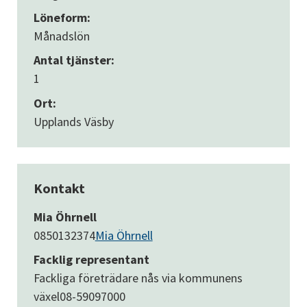
Löneform:
Månadslön
Antal tjänster:
1
Ort:
Upplands Väsby
Kontakt
Mia Öhrnell
0850132374
Mia Öhrnell
Facklig representant
Fackliga företrädare nås via kommunens
växel
08-59097000