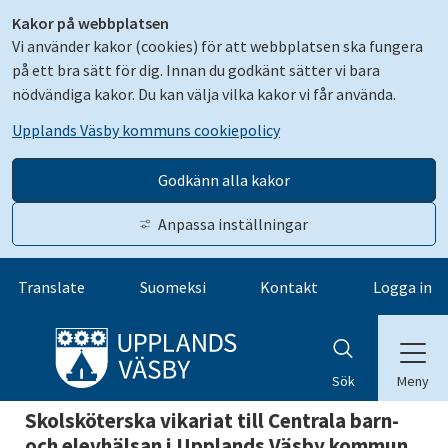
Kakor på webbplatsen
Vi använder kakor (cookies) för att webbplatsen ska fungera
på ett bra sätt för dig. Innan du godkänt sätter vi bara
nödvändiga kakor. Du kan välja vilka kakor vi får använda.
Upplands Väsby kommuns cookiepolicy
Godkänn alla kakor
Anpassa inställningar
Gå till innehåll
Translate
Suomeksi
Kontakt
Logga in
Meny
Sök
Skolsköterska vikariat till Centrala barn-
och elevhälsan i Upplands Väsby kommun