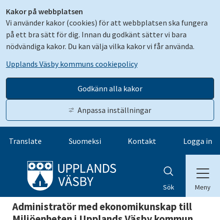
Kakor på webbplatsen
Vi använder kakor (cookies) för att webbplatsen ska fungera
på ett bra sätt för dig. Innan du godkänt sätter vi bara
nödvändiga kakor. Du kan välja vilka kakor vi får använda.
Upplands Väsby kommuns cookiepolicy
Godkänn alla kakor
Anpassa inställningar
Gå till innehåll
Translate
Suomeksi
Kontakt
Logga in
Meny
Sök
Administratör med ekonomikunskap till
Miljöenheten i Upplands Väsby kommun