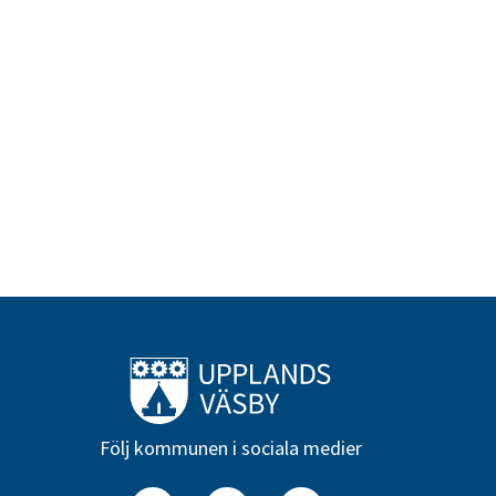
Till startsidan
Följ kommunen i sociala medier