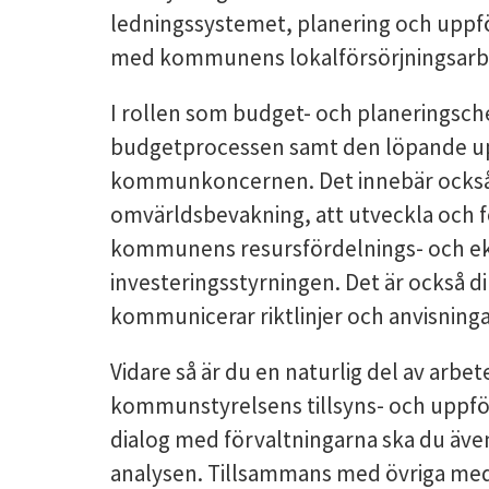
ledningssystemet, planering och uppf
med kommunens lokalförsörjningsarb
I rollen som budget- och planeringsc
budgetprocessen samt den löpande up
kommunkoncernen. Det innebär också 
omvärldsbevakning, att utveckla och f
kommunens resursfördelnings- och e
investeringsstyrningen. Det är också d
kommunicerar riktlinjer och anvisning
Vidare så är du en naturlig del av arbet
kommunstyrelsens tillsyns- och uppfölj
dialog med förvaltningarna ska du äv
analysen. Tillsammans med övriga med