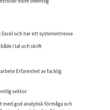
ntroller inom offentlig
 Excel och har ett systemintresse
åde i tal och skrift
sarbete Erfarenhet av facklig
entlig sektor
tigt med god analytisk förmåga och