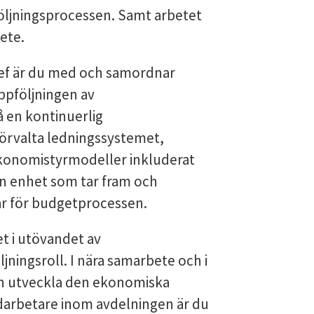
öljningsprocessen. Samt arbetet
ete.
hef är du med och samordnar
pföljningen av
en kontinuerlig
örvalta ledningssystemet,
konomistyrmodeller inkluderat
in enhet som tar fram och
ar för budgetprocessen.
et i utövandet av
ningsroll. I nära samarbete och i
en utveckla den ekonomiska
arbetare inom avdelningen är du