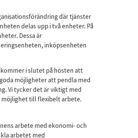
isationsförändring där tjänster
heten delas upp i två enheter. På
heter. Dessa är
neringsenheten, inköpsenheten
h kommer i slutet på hösten att
ns goda möjligheter att pendla med
g. Vi tycker det är viktigt med
möjlighet till flexibelt arbete.
unens arbete med ekonomi- och
ckla arbetet med