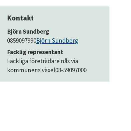
Kontakt
Björn Sundberg
0859097990
Björn Sundberg
Facklig representant
Fackliga företrädare nås via
kommunens växel
08-59097000