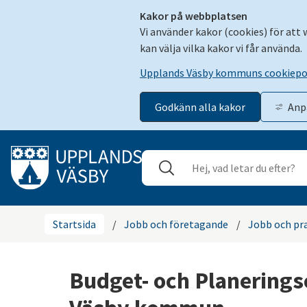
Kakor på webbplatsen
Vi använder kakor (cookies) för att
kan välja vilka kakor vi får använda.
Upplands Väsby kommuns cookiepo
Godkänn alla kakor
Anp
Gå till innehåll
Sök
Stäng
Startsida
/
Jobb och företagande
/
Jobb och pr
Budget- och Planerings