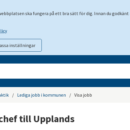
 webbplatsen ska fungera på ett bra sätt för dig. Innan du godkänt 
licy
assa inställningar
aktik
/
Lediga jobb i kommunen
/
Visa jobb
chef till Upplands