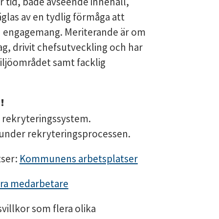
r tid, både avseende innehåll,
äglas av en tydlig förmåga att
h engagemang. Meriterande är om
, drivit chefsutveckling och har
ljöområdet samt facklig
!
t rekryteringssystem.
nder rekryteringsprocessen.
tser:
Kommunens arbetsplatser
ra medarbetare
villkor som flera olika