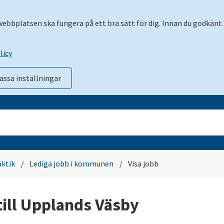
 webbplatsen ska fungera på ett bra sätt för dig. Innan du godkänt 
licy
assa inställningar
aktik
/
Lediga jobb i kommunen
/
Visa jobb
till Upplands Väsby