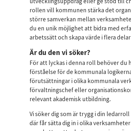
utvecklingsuppdrag eller ge stöd till
rollen vill kommunen stärka det organ
större samverkan mellan verksamheter.
du en unik möjlighet att bidra med erf
arbetssätt och skapa värde i flera dela
Är du den vi söker?
För att lyckas i denna roll behöver du
förståelse för de kommunala logikerna
förutsättningar i olika kommunala ver
förvaltningschef eller organisationsk
relevant akademisk utbildning.
Vi söker dig som är trygg i din ledarro
där får sätta dig in i olika verksamhet