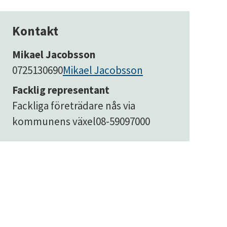
Kontakt
Mikael Jacobsson
0725130690
Mikael Jacobsson
Facklig representant
Fackliga företrädare nås via
kommunens växel
08-59097000