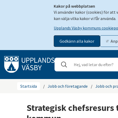
Kakor på webbplatsen
Vi använder kakor (cookies) för att
kan välja vilka kakor vi får använda.
Upplands Väsby kommuns cookiepo
Godkänn alla kakor
Anp
Gå till innehåll
Sök
Stäng
Startsida
/
Jobb och företagande
/
Jobb och pr
Strategisk chefsresurs 