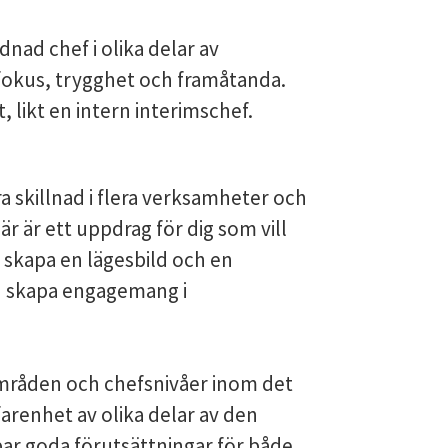
dnad chef i olika delar av
okus, trygghet och framåtanda.
likt en intern interimschef.
ra skillnad i flera verksamheter och
r är ett uppdrag för dig som vill
 skapa en lägesbild och en
ch skapa engagemang i
råden och chefsnivåer inom det
renhet av olika delar av den
r goda förutsättningar för både