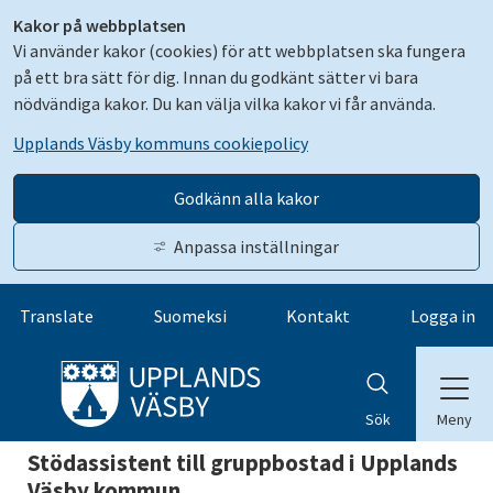
Kakor på webbplatsen
Vi använder kakor (cookies) för att webbplatsen ska fungera
på ett bra sätt för dig. Innan du godkänt sätter vi bara
nödvändiga kakor. Du kan välja vilka kakor vi får använda.
Upplands Väsby kommuns cookiepolicy
Godkänn alla kakor
Anpassa inställningar
Gå till innehåll
Translate
Suomeksi
Kontakt
Logga in
Meny
Sök
Stödassistent till gruppbostad i Upplands
Väsby kommun