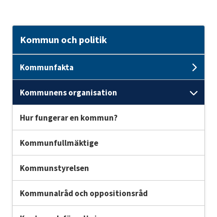
Kommun och politik
Kommunfakta
Und
Kommunens organisation
Und
Hur fungerar en kommun?
Kommunfullmäktige
Kommunstyrelsen
Kommunalråd och oppositionsråd