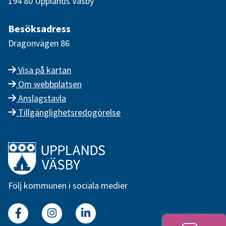
194 80 Upplands Väsby
Besöksadress
Dragonvägen 86
Visa på kartan
Om webbplatsen
Anslagstavla
Tillgänglighetsredogörelse
Länk till startsidan
Följ kommunen i sociala medier
Facebook
Instagram
Linkedin