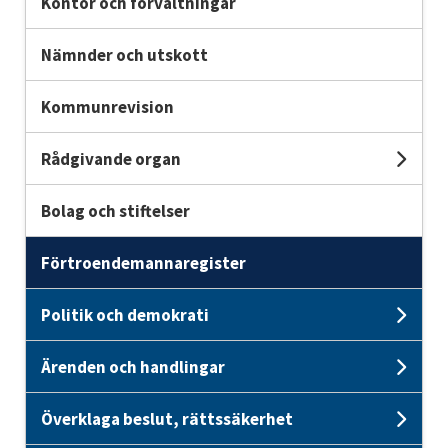
Kontor och förvaltningar
Nämnder och utskott
Kommunrevision
Rådgivande organ
Und
Bolag och stiftelser
Förtroendemannaregister
Politik och demokrati
Unde
Ärenden och handlingar
Unde
Överklaga beslut, rättssäkerhet
Unde