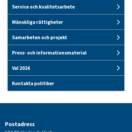
Service och kvalitetsarbete
Unde
Mänskliga rättigheter
Unde
Samarbeten och projekt
Unde
Press- och informationsmaterial
Und
Val 2026
Unde
Kontakta politiker
Postadress