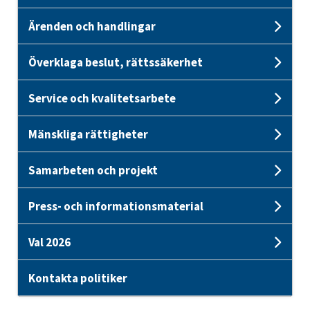
Ärenden och handlingar
Unde
Överklaga beslut, rättssäkerhet
Unde
Service och kvalitetsarbete
Unde
Mänskliga rättigheter
Unde
Samarbeten och projekt
Unde
Press- och informationsmaterial
Und
Val 2026
Unde
Kontakta politiker