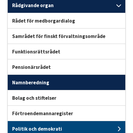
Rådgivande organ
Und
Rådet för medborgardialog
Samrådet för finskt förvaltningsområde
Funktionsrättsrådet
Pensionärsrådet
Namnberedning
Bolag och stiftelser
Förtroendemannaregister
Politik och demokrati
Unde