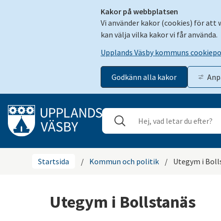
Kakor på webbplatsen
Vi använder kakor (cookies) för att
kan välja vilka kakor vi får använda.
Upplands Väsby kommuns cookiepo
Godkänn alla kakor
Anp
Gå till innehåll
Sök
Stäng
Startsida
/
Kommun och politik
/
Utegym i Boll
Utegym i Bollstanäs