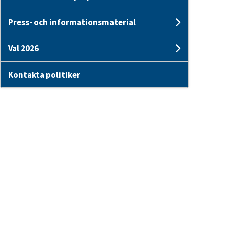
Undersid
Press- och informationsmaterial
Undersi
Val 2026
Undersid
Kontakta politiker