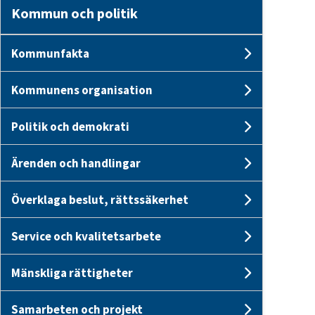
Kommun och politik
Kommunfakta
Undersi
Kommunens organisation
Undersi
Politik och demokrati
Undersid
Ärenden och handlingar
Undersid
Överklaga beslut, rättssäkerhet
Undersid
Service och kvalitetsarbete
Undersid
Mänskliga rättigheter
Undersid
Samarbeten och projekt