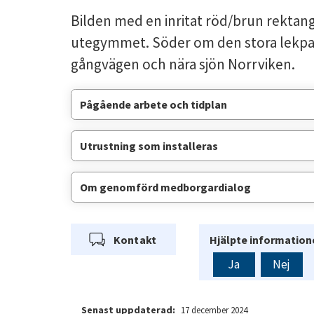
Bilden med en inritat röd/brun rektange
utegymmet. Söder om den stora lekpar
gångvägen och nära sjön Norrviken.
Pågående arbete och tidplan
Utrustning som installeras
Om genomförd medborgardialog
Kontakt
Hjälpte informatione
Ja
Nej
Senast uppdaterad:
17 december 2024