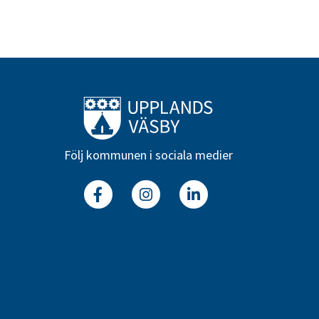
Till startsidan
Följ kommunen i sociala medier
Facebook
Instagram
Linkedin