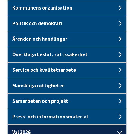
Kommunens organisation
Und
Politik och demokrati
Unde
Ärenden och handlingar
Unde
Överklaga beslut, rättssäkerhet
Unde
Service och kvalitetsarbete
Unde
Mänskliga rättigheter
Unde
Samarbeten och projekt
Unde
Press- och informationsmaterial
Und
Val 2026