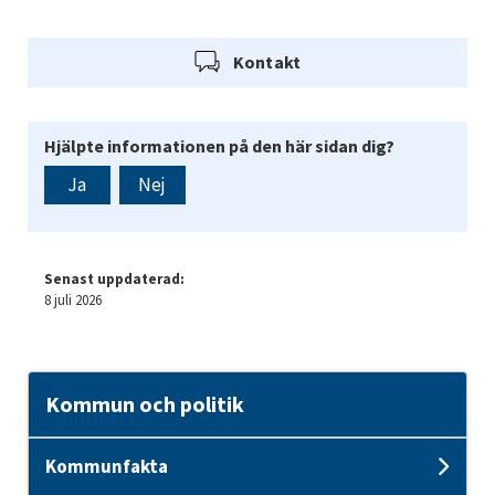
Kontakt
Hjälpte informationen på den här sidan dig?
Ja
Nej
Senast uppdaterad:
8 juli 2026
Kommun och politik
Kommunfakta
Und