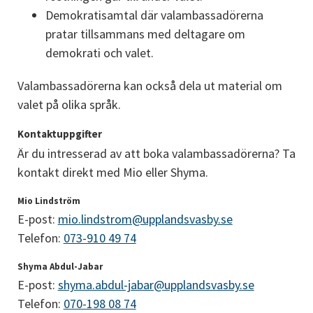
Demokratisamtal där valambassadörerna 
pratar tillsammans med deltagare om 
demokrati och valet.
Valambassadörerna kan också dela ut material om 
valet på olika språk.
Kontaktuppgifter
Är du intresserad av att boka valambassadörerna? Ta 
kontakt direkt med Mio eller Shyma.
Mio Lindström
E-post: 
mio.lindstrom@upplandsvasby.se
Telefon: 
073-910 49 74
Shyma Abdul-Jabar
E-post: 
shyma.abdul-jabar@upplandsvasby.se
Telefon: 
070-198 08 74