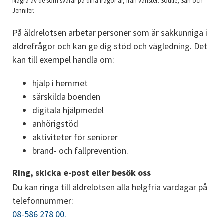
Några av de som svarar på dina frågor är, från vänster: Soulie, Sari och
Jennifer.
På äldrelotsen arbetar personer som är sakkunniga i 
äldrefrågor och kan ge dig stöd och vägledning. Det 
kan till exempel handla om:
hjälp i hemmet
särskilda boenden
digitala hjälpmedel
anhörigstöd
aktiviteter för seniorer
brand- och fallprevention.
Ring, skicka e-post eller besök oss
Du kan ringa till äldrelotsen alla helgfria vardagar på 
telefonnummer: 
08-586 278 00.