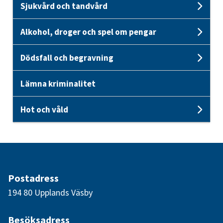
Sjukvård och tandvård
Unde
Alkohol, droger och spel om pengar
Unde
Dödsfall och begravning
Unde
Lämna kriminalitet
Hot och våld
Unde
Postadress
194 80 Upplands Väsby
Besöksadress