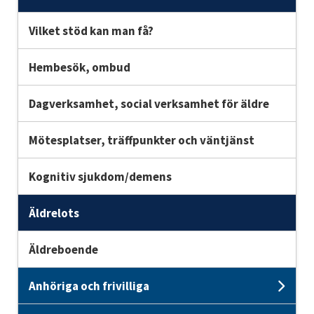
Unde
Vilket stöd kan man få?
Hembesök, ombud
Dagverksamhet, social verksamhet för äldre
Mötesplatser, träffpunkter och väntjänst
Kognitiv sjukdom/demens
Äldrelots
Äldreboende
Anhöriga och frivilliga
Unde