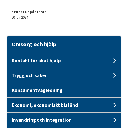
Senast uppdaterad:
30 juli 2024
Omsorg och hjälp
Kontakt för akut hjälp
Unde
Trygg och säker
Unde
Konsumentvägledning
Ekonomi, ekonomiskt bistånd
Unde
Invandring och integration
Und