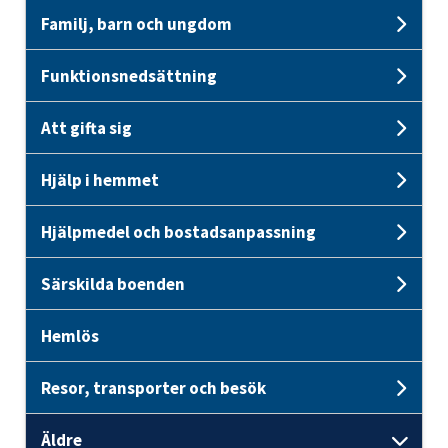
Familj, barn och ungdom
Unde
Funktionsnedsättning
Und
Att gifta sig
Unde
Hjälp i hemmet
Unde
Hjälpmedel och bostadsanpassning
Und
Särskilda boenden
Unde
Hemlös
Resor, transporter och besök
Unde
Äldre