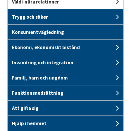
Våld i nära relationer
Unde
Trygg och säker
Unde
Konsumentvägledning
Ekonomi, ekonomiskt bistånd
Unde
Invandring och integration
Und
Familj, barn och ungdom
Unde
Funktionsnedsättning
Und
Att gifta sig
Unde
Hjälp i hemmet
Unde