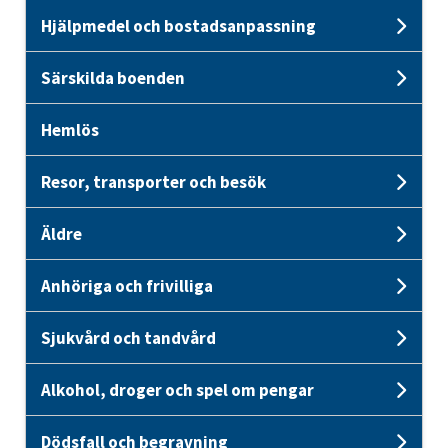
Hjälpmedel och bostadsanpassning
Und
Särskilda boenden
Unde
Hemlös
Resor, transporter och besök
Unde
Äldre
Unde
Anhöriga och frivilliga
Unde
Sjukvård och tandvård
Unde
Alkohol, droger och spel om pengar
Unde
Dödsfall och begravning