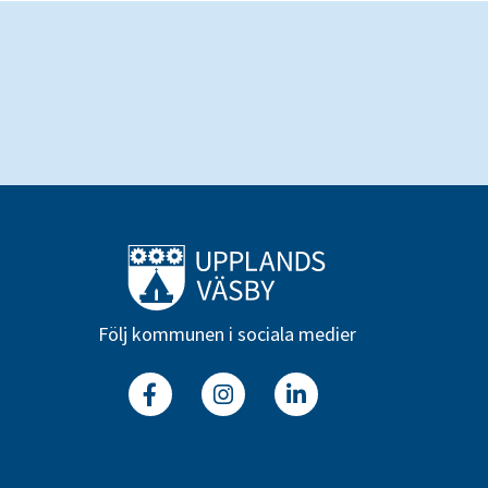
Till startsidan
Följ kommunen i sociala medier
Facebook
Instagram
Linkedin