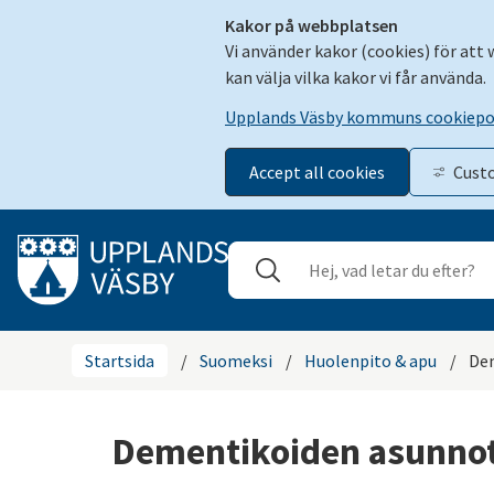
Kakor på webbplatsen
Vi använder kakor (cookies) för att
kan välja vilka kakor vi får använda.
Upplands Väsby kommuns cookiepo
Accept all cookies
Cust
Gå till innehåll
Sök
Stäng
Startsida
/
Suomeksi
/
Huolenpito & apu
/
De
Dementikoiden asunno