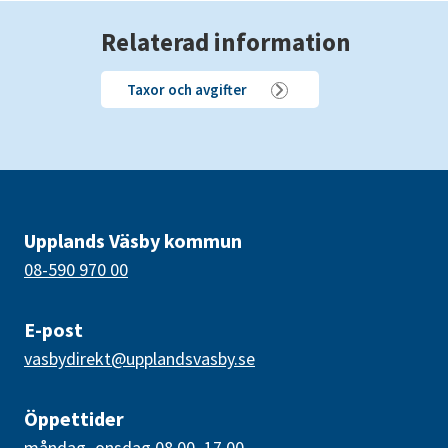
Relaterad information
Taxor och avgifter
Upplands Väsby kommun
08-590 970 00
E-post
vasbydirekt@upplandsvasby.se
Öppettider
måndag–onsdag 08.00–17.00