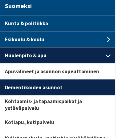
Suomeksi
Kunta & politiikka
Esikoulu & koulu
Subpage
Huolenpito & apu
Subpage
Apuvälineet ja asunnon sopeuttaminen
Dementikoiden asunnot
Kohtaamis- ja tapaamispaikat ja
ystäväpalvelu
Kotiapu, kotipalvelu