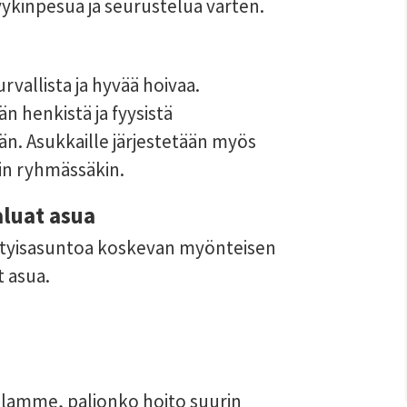
 pyykinpesua ja seurustelua varten.
allista ja hyvää hoivaa. 
 henkistä ja fyysistä 
. Asukkaille järjestetään myös 
kuin ryhmässäkin.
aluat asua
rityisasuntoa koskevan myönteisen 
t asua.
illamme, paljonko hoito suurin 