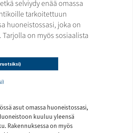
 etkä selviydy enää omassa 
ikoille tarkoitettuun 
sa huoneistossasi, joka on 
 Tarjolla on myös sosiaalista 
ruotsiksi)
i)
össä asut omassa huoneistossasi, 
 Huoneistoon kuuluu yleensä 
hku. Rakennuksessa on myös 