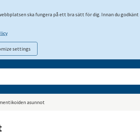
 webbplatsen ska fungera på ett bra sätt för dig. Innan du godkänt 
licy
omize settings
mentikoiden asunnot
t