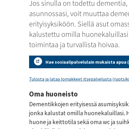
Jos sinulla on todettu dementia,
asunnossasi, voit muuttaa dement
erityisyksiköön. Siellä asut omas
kalustettu omilla huonekaluillasi.
toimintaa ja turvallista hoivaa.
Hae sosiaalipalvelulain mukaista apua (
Tulosta ja lataa lomakkeet itsepalvelusta (ruotsiks
Oma huoneisto
Dementikkojen erityisessä asumisyksik
jonka kalustat omilla huonekaluillasi.
huone ja keittotila sekä oma wc ja sui