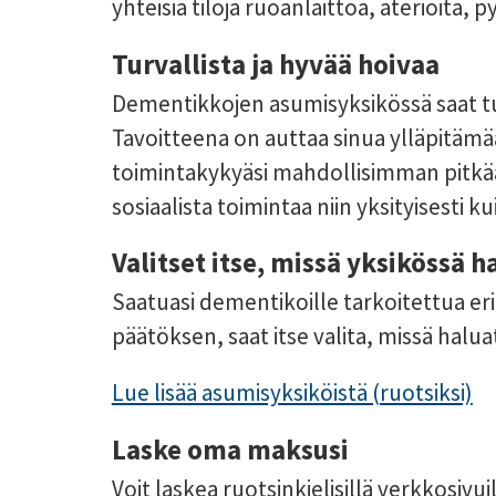
yhteisiä tiloja ruoanlaittoa, aterioita,
Turvallista ja hyvää hoivaa
Dementikkojen asumisyksikössä saat turv
Tavoitteena on auttaa sinua ylläpitämään
toimintakykyäsi mahdollisimman pitkään
sosiaalista toimintaa niin yksityisesti 
Valitset itse, missä yksikössä h
Saatuasi dementikoille tarkoitettua e
päätöksen, saat itse valita, missä halua
Lue lisää asumisyksiköistä (ruotsiksi)
Laske oma maksusi
Voit laskea ruotsinkielisillä verkkosivu