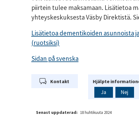
piirtein tulee maksamaan. Lisätietoa m
yhteyskeskuksesta Väsby Direktistä. S
Lisätietoa dementikoiden asunnoista j
(ruotsiksi)
Sidan på svenska
Kontakt
Hjälpte informatione
Ja
Nej
Senast uppdaterad:
18 huhtikuuta 2024